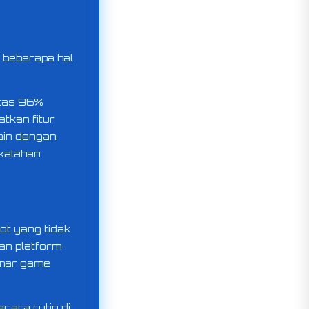
 beberapa hal
atas 96%
tkan fitur
ain dengan
ekalahan
t yang tidak
dan platform
emar game
cara rutin di