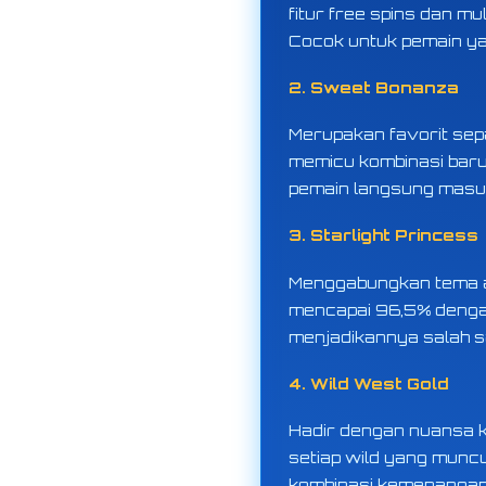
fitur free spins dan m
Cocok untuk pemain yan
2. Sweet Bonanza
Merupakan favorit se
memicu kombinasi baru
pemain langsung masuk
3. Starlight Princess
Menggabungkan tema 
mencapai 96,5% dengan 
menjadikannya salah sa
4. Wild West Gold
Hadir dengan nuansa ko
setiap wild yang munc
kombinasi kemenangan 