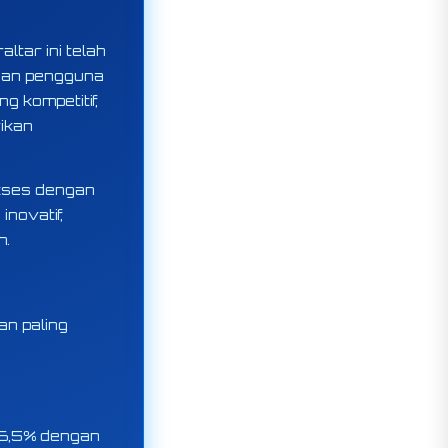
ltar ini telah
taan pengguna
g kompetitif,
ikan
akses dengan
novatif,
h.
an paling
96,5% dengan