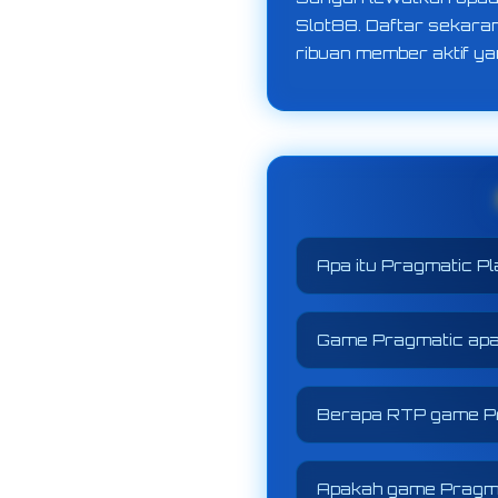
Slot88. Daftar sekara
ribuan member aktif y
Apa itu Pragmatic P
Pragmatic Play adala
menyediakan ratusan
Game Pragmatic apa
tertinggi dan fitur b
Beberapa game Pragma
Bonanza, Starlight Pri
Berapa RTP game P
menguntungkan.
Tentu saja!
RTP game
dengan beberapa gam
Apakah game Pragmat