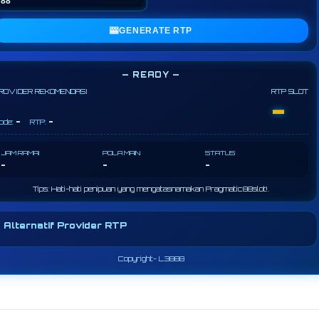
🎰
GENERATE RTP
— READY —
ROVIDER REKOMENDASI
RTP SLOT
-
-
-
ode:
RTP:
JAM RAMAI
POLA MAIN
STATUS
-
-
-
Tips: Hati-hati penipuan yang mengatasnamakan Pragmatic88slot!.
 Alternatif Provider RTP
Copyright- L3888