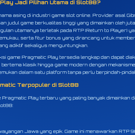
Play Jadi Pilihan Utama di Slot88?
ma asing di industri game slot online. Provider asal Gibra
 judul game berkualitas tinggi yang dimainkan oleh ju
ggulan utamanya terletak pada RTP (Return to Player) yan
memukau, serta fitur bonus yang dirancang untuk member
ng adiktif sekaligus menguntungkan.
eksi game Pragmatic Play tersedia lengkap dan dapat di
e bertema klasik hingga game modern dengan mekanisme i
mukan dalam satu platform tanpa perlu berpindah-pinda
atic Terpopuler di Slot88
 Pragmatic Play terbaru yang paling banyak dimainkan d
lot88:
wayangan Jawa yang epik. Game ini menawarkan RTP 