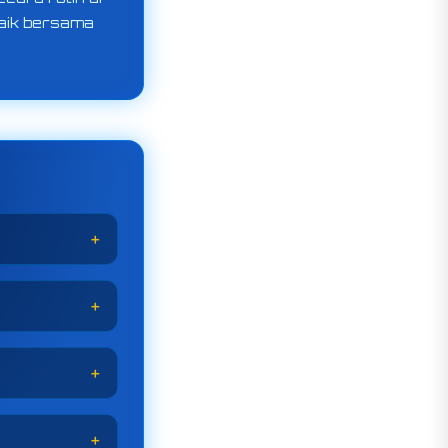
baik bersama
 RTP
tkaca, Sweet
ilitas
hingga 97%,
% yang