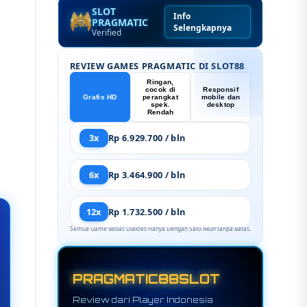
SLOT
Info
PRAGMATIC
Selengkapnya
Verified
REVIEW GAMES PRAGMATIC DI SLOT88
Ringan,
cocok di
Responsif
Grafis HD
perangkat
mobile dan
spek.
desktop
Rendah
3x
Rp 6.929.700 / bln
6x
Rp 3.464.900 / bln
12x
Rp 1.732.500 / bln
Semua Game Bebas Diakses Hanya Dengan Satu Akun tanpa Batas.
PRAGMATIC88SLOT
Review dari Player Indonesia